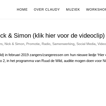
HOME
OVER CLAUDY
MUZIEK
WORKSHO
ick & Simon (klik hier voor de videoclip)
rs
,
Nick & Simon
,
Promotie
,
Radio
,
Samenwerking
,
Social Media
,
Video
) in februari 2019 zangers/zangeressen om hun nieuwe liedje ‘Hier 
dio 2, in het programma van Ruud de Wild, auditie mogen doen voor N