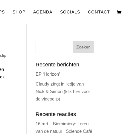
PS
SHOP
AGENDA
SOCIALS
CONTACT
clip
Recente berichten
en
EP ‘Horizon’
ick
Claudy zingt in liedje van
Nick & Simon (klik hier voor
de videoclip)
Recente reacties
16 mrt – Biomimicry: Leren
van de natuur | Science Café